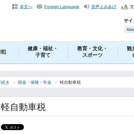
本文へ
Foreign Language
音声よみあげ
文
サイ
健康・福祉・
教育・文化・
観
防犯
子育て
スポーツ
手続き
税金・保険・年金
軽自動車税
軽自動車税