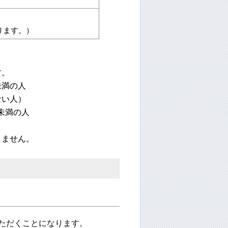
ります。）
す。
未満の人
ない人）
歳未満の人
きません。
ただくことになります。