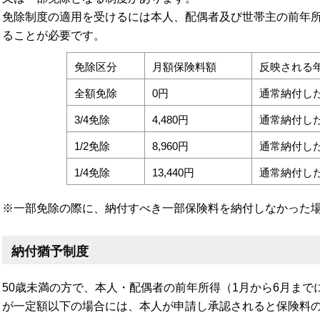
免除制度の適用を受けるには本人、配偶者及び世帯主の前年
ることが必要です。
免除区分
月額保険料額
反映される
全額免除
0円
通常納付した
3/4免除
4,480円
通常納付した
1/2免除
8,960円
通常納付した
1/4免除
13,440円
通常納付した
※一部免除の際に、納付すべき一部保険料を納付しなかった
納付猶予制度
50歳未満の方で、本人・配偶者の前年所得（1月から6月ま
が一定額以下の場合には、本人が申請し承認されると保険料