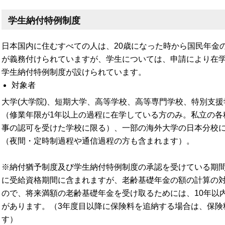
学生納付特例制度
日本国内に住むすべての人は、20歳になった時から国民年金
が義務付けられていますが、学生については、申請により在
学生納付特例制度が設けられています。
対象者
大学(大学院)、短期大学、高等学校、高等専門学校、特別支
（修業年限が1年以上の過程に在学している方のみ。私立の各
事の認可を受けた学校に限る）、一部の海外大学の日本分校
（夜間・定時制過程や通信過程の方も含まれます）。
※納付猶予制度及び学生納付特例制度の承認を受けている期
に受給資格期間に含まれますが、老齢基礎年金の額の計算の
ので、将来満額の老齢基礎年金を受け取るためには、10年以内
があります。（3年度目以降に保険料を追納する場合は、保険
す）