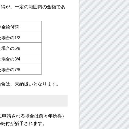
所得が、一定の範囲内の金額であ
年金給付額
場合の1/2
場合の5/8
場合の3/4
場合の7/8
場合は、未納扱いとなります。
でに申請される場合は前々年所得）
の納付が猶予されます。