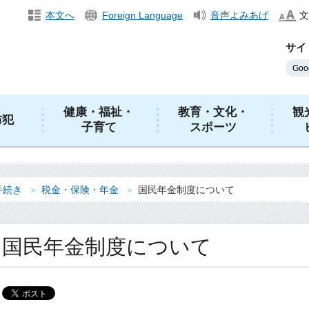
本文へ
Foreign Language
音声よみあげ
文
サイ
健康・福祉・
教育・文化・
観
防犯
子育て
スポーツ
手続き
税金・保険・年金
国民年金制度について
国民年金制度について