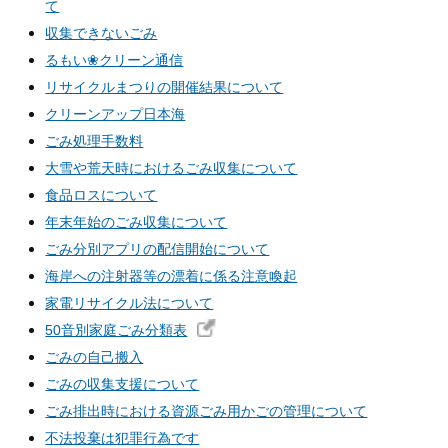
て
収集できないごみ
るもい❀クリーン通信
リサイクルまつりの開催結果について
クリーンアップ日本海
ごみ処理手数料
大雪や荒天時におけるごみ収集について
食品ロスについて
年末年始のごみ収集について
ごみ分別アプリの配信開始について
海岸への注射器等の漂着に係る注意喚起
家電リサイクル法について
50音別家庭ごみ分類表
ごみの自己搬入
ごみの収集支援について
ごみ排出時における資源ごみ用かごの管理について
不法投棄は犯罪行為です