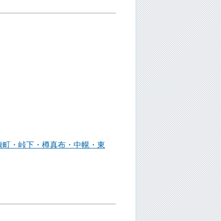
糠町・峠下・樽真布・中幌・東