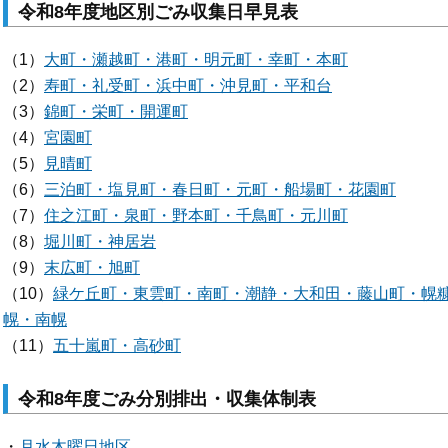
令和8年度地区別ごみ収集日早見表
（1）
大町・瀬越町・港町・明元町・幸町・本町
（2）
寿町・礼受町・浜中町・沖見町・平和台
（3）
錦町・栄町・開運町
（4）
宮園町
（5）
見晴町
（6）
三泊町・塩見町・春日町・元町・船場町・花園町
（7）
住之江町・泉町・野本町・千鳥町・元川町
（8）
堀川町・神居岩
（9）
末広町・旭町
（10）
緑ケ丘町・東雲町・南町・潮静・大和田・藤山町・幌
幌・南幌
（11）
五十嵐町・高砂町
令和8年度ごみ分別排出・収集体制表
・
月水木曜日地区