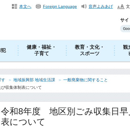
本文へ
Foreign Language
音声よみあげ
文
サイ
健康・福祉・
教育・文化・
観
防犯
子育て
スポーツ
探す
地域振興部 地域生活課
一般廃棄物に関すること
及び収集体制表について
令和8年度 地区別ごみ収集日早
表について