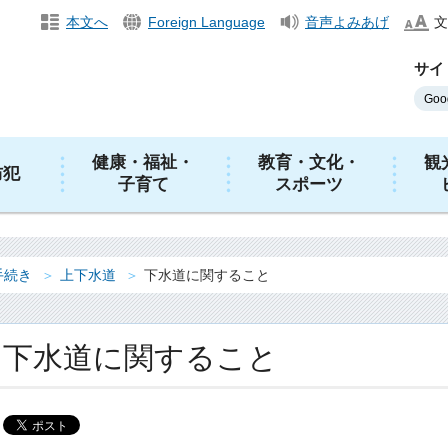
本文へ
Foreign Language
音声よみあげ
文
サイ
健康・福祉・
教育・文化・
観
防犯
子育て
スポーツ
手続き
上下水道
下水道に関すること
下水道に関すること