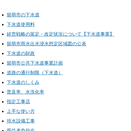
留萌市の下水道
下水道使用料
経営戦略の策定・改定状況について【下水道事業】
留萌市雨水出水浸水想定区域図の公表
下水道の財政
留萌市公共下水道事業計画
道路の通行制限（下水道）
下水道のしくみ
普及率、水洗化率
指定工事店
上手な使い方
排水設備工事
受益者負担金