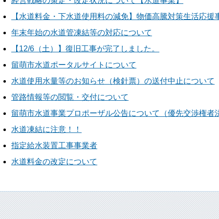
経営戦略の策定・改定状況について【水道事業】
【水道料金・下水道使用料の減免】物価高騰対策生活応援
年末年始の水道管凍結等の対応について
【12/6（土）】復旧工事が完了しました。
留萌市水道ポータルサイトについて
水道使用水量等のお知らせ（検針票）の送付中止について
管路情報等の閲覧・交付について
留萌市水道事業プロポーザル公告について（優先交渉権者
水道凍結に注意！！
指定給水装置工事事業者
水道料金の改定について