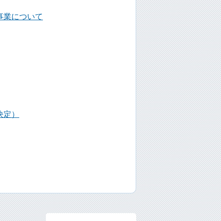
事業について
決定）