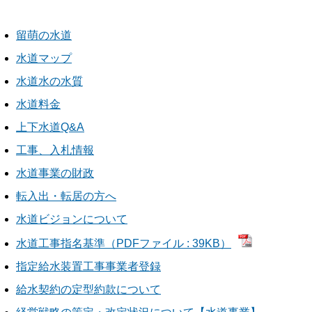
留萌の水道
水道マップ
水道水の水質
水道料金
上下水道Q&A
工事、入札情報
水道事業の財政
転入出・転居の方へ
水道ビジョンについて
水道工事指名基準（PDFファイル : 39KB）
指定給水装置工事事業者登録
給水契約の定型約款について