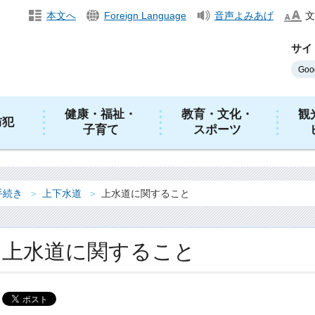
本文へ
Foreign Language
音声よみあげ
文
サイ
健康・福祉・
教育・文化・
観
防犯
子育て
スポーツ
手続き
上下水道
上水道に関すること
上水道に関すること