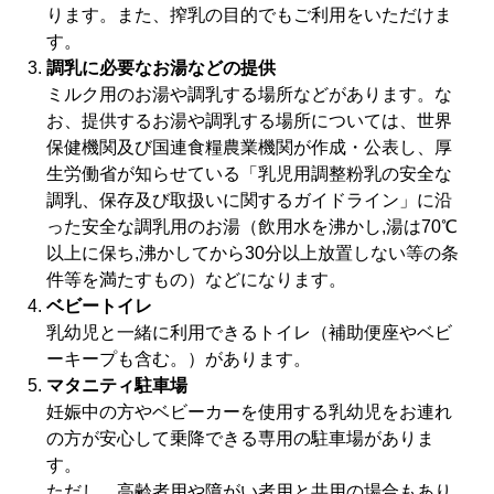
ります。また、搾乳の目的でもご利用をいただけま
す。
調乳に必要なお湯などの提供
ミルク用のお湯や調乳する場所などがあります。な
お、提供するお湯や調乳する場所については、世界
保健機関及び国連食糧農業機関が作成・公表し、厚
生労働省が知らせている「乳児用調整粉乳の安全な
調乳、保存及び取扱いに関するガイドライン」に沿
った安全な調乳用のお湯（飲用水を沸かし,湯は70℃
以上に保ち,沸かしてから30分以上放置しない等の条
件等を満たすもの）などになります。
ベビートイレ
乳幼児と一緒に利用できるトイレ（補助便座やベビ
ーキープも含む。）があります。
マタニティ駐車場
妊娠中の方やベビーカーを使用する乳幼児をお連れ
の方が安心して乗降できる専用の駐車場がありま
す。
ただし、高齢者用や障がい者用と共用の場合もあり