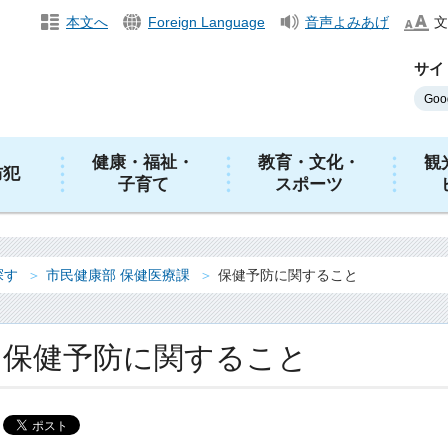
本文へ
Foreign Language
音声よみあげ
文
サイ
健康・福祉・
教育・文化・
観
防犯
子育て
スポーツ
探す
市民健康部 保健医療課
保健予防に関すること
保健予防に関すること