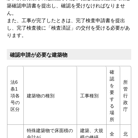
築確認申請書を提出し、確認を受けなければなりませ
ん。
また、工事が完了したときは、完了検査申請書を提出
し、完了検査後に「検査済証」の交付を受ける必要があ
ります。
確認申請が必要な建築物
確
認
法6
所
を
条1
管
要
項各
建築物の種別
工事種別
行
す
号の
政
る
区分
庁
場
所
特殊建築物で床面積の
建築、大規
全
北
合計が
模の修繕、