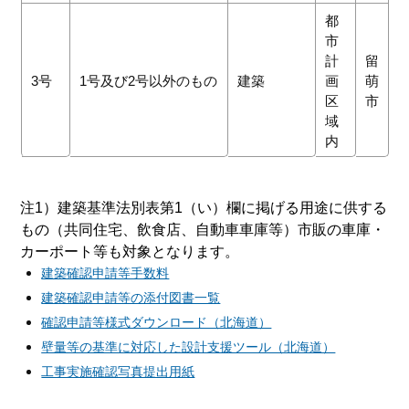
都
市
計
留
3号
1号及び2号以外のもの
建築
画
萌
区
市
域
内
注1）建築基準法別表第1（い）欄に掲げる用途に供する
もの（共同住宅、飲食店、自動車車庫等）市販の車庫・
カーポート等も対象となります。
建築確認申請等手数料
建築確認申請等の添付図書一覧
確認申請等様式ダウンロード（北海道）
壁量等の基準に対応した設計支援ツール（北海道）
工事実施確認写真提出用紙