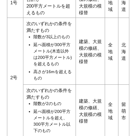
1号
地
海
200平方メートルを超
大規模の模
域
道
えるもの
様替
次のいずれかの条件を
満たすもの
階数が3以上のもの
建築、大規
延べ面積が300平方
全
北
模の修繕、
メートル(木造以外
地
海
大規模の模
は200平方メートル)
域
道
様替
を超えるもの
高さが16mを超える
2号
もの
次のいずれかの条件を
満たすもの
建築、大規
階数が2のもの
全
留
模の修繕、
地
萌
延べ面積が200平方
大規模の模
域
市
メートルを超え、
様替
300平方メートル以
下のもの