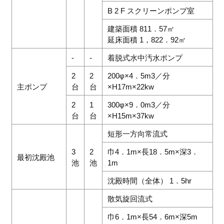
B 2 F スクリーンポンプ室
建築面積 811．57㎡
延床面積 1，822．92㎡
-
-
着脱式水中汚水ポンプ
2
2
200φ×4．5m3／分
主ポンプ
台
台
×H17m×22kw
2
1
300φ×9．0m3／分
台
台
×H15m×37kw
短形一方向常流式
3
2
巾4．1m×長18．5m×深3．
最初沈殿池
池
池
1m
沈殿時間（全体） 1．5hr
散気旋回流式
巾6．1m×長54．6m×深5m