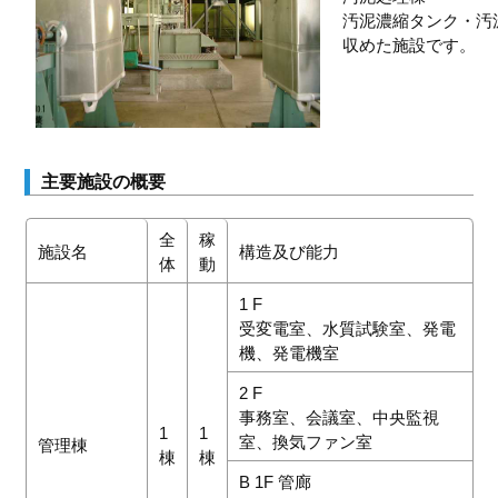
汚泥濃縮タンク・汚
収めた施設です。
主要施設の概要
全
稼
施設名
構造及び能力
体
動
1 F
受変電室、水質試験室、発電
機、発電機室
2 F
事務室、会議室、中央監視
1
1
室、換気ファン室
管理棟
棟
棟
B 1F 管廊