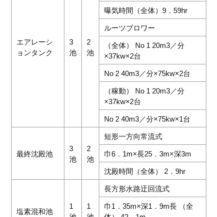
曝気時間（全体）9．59hr
ルーツブロワー
エアレーシ
3
2
（全体） No 1 20m3／分
ョンタンク
池
池
×37kw×2台
No 2 40m3／分×75kw×2台
（稼動） No 1 20m3／分
×37kw×2台
No 2 40m3／分×75kw×1台
短形一方向常流式
3
2
最終沈殿池
巾6．1m×長25．3m×深3m
池
池
沈殿時間（全体） 2．9hr
長方形水路迂回流式
1
1
巾1．35m×深1．9m長 （全
塩素混和池
池
池
体） 42．1m