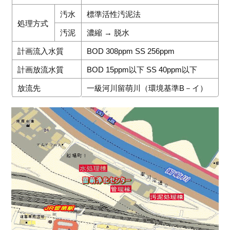
汚水
標準活性汚泥法
処理方式
汚泥
濃縮 → 脱水
計画流入水質
BOD 308ppm SS 256ppm
計画放流水質
BOD 15ppm以下 SS 40ppm以下
放流先
一級河川留萌川（環境基準B－イ）