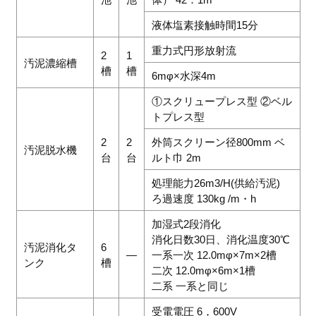
液体塩素接触時間15分
重力式円形放射流
2
1
汚泥濃縮槽
槽
槽
6mφ×水深4m
①スクリュープレス型 ②ベル
トプレス型
2
2
外筒スクリーン径800mm ベ
汚泥脱水機
台
台
ルト巾 2m
処理能力26m3/H(供給汚泥)
ろ過速度 130kg /m・h
加湿式2段消化
消化日数30日、消化温度30℃
汚泥消化タ
6
―
一系一次 12.0mφ×7m×2槽
ンク
槽
二次 12.0mφ×6m×1槽
二系 一系と同じ
受電電圧 6，600V