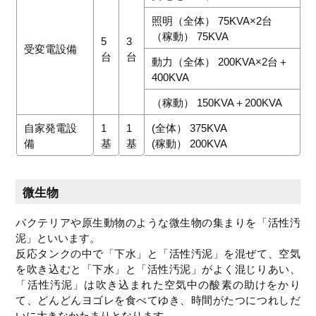
照明（全体） 75KVA×2台
（稼動） 75KVA
5
3
受変電設備
台
台
動力（全体） 200KVA×2台＋
400KVA
（稼動） 150KVA＋200KVA
自家発電設
1
1
(全体） 375KVA
備
基
基
(稼動） 200KVA
微生物
バクテリアや原生動物のような微生物の集まりを「活性汚
泥」といいます。
反応タンクの中で「下水」と「活性汚泥」を混ぜて、空気
を吹き込むと「下水」と「活性汚泥」がよく混じりあい、
「活性汚泥」は吹き込まれた空気中の酸素の助けをかり
て、どんどんヨゴレを食べてゆき、時間がたつにつれしだ
いに大きなかたまりとなります。