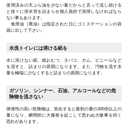
使用済みの天ぷら油を少ない量だからと言って流し続ける
と徐々に排水管を詰まらせ個人負担で清掃しなければなら
ない事もあります。
食用油（廃油）は指定された日にゴミステーションの容
器に出して下さい。
水洗トイレには溶ける紙を
水に溶けない紙、紙おむつ、タバコ、ガム、ビニールなど
を流すと、詰まりの原因になります。また、汚物を流す水
量を極端に少なくすると詰まりの原因になります。
ガソリン、シンナー、石油、アルコールなどの危
険物を流さない
揮発性の高い危険物は、気化すると最初の量の300倍以上の
量になり、瞬間的に大爆発を起こして思わぬ大惨事を招く
恐れがあります。