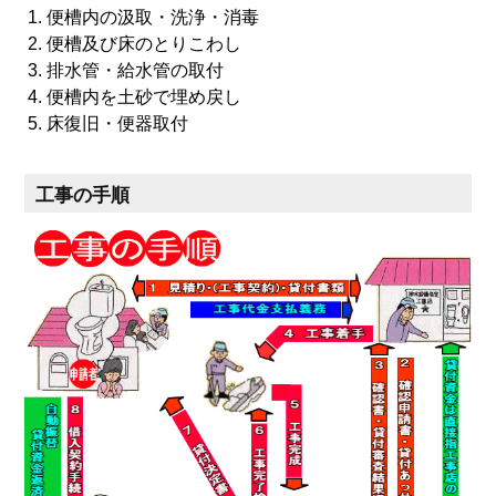
便槽内の汲取・洗浄・消毒
便槽及び床のとりこわし
排水管・給水管の取付
便槽内を土砂で埋め戻し
床復旧・便器取付
工事の手順