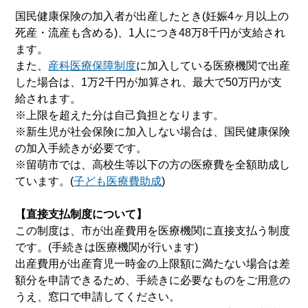
国民健康保険の加入者が出産したとき(妊娠4ヶ月以上の
死産・流産も含める)、1人につき48万8千円が支給され
ます。
また、
産科医療保障制度
に加入している医療機関で出産
した場合は、1万2千円が加算され、最大で50万円が支
給されます。
※上限を超えた分は自己負担となります。
※新生児が社会保険に加入しない場合は、国民健康保険
の加入手続きが必要です。
※留萌市では、高校生等以下の方の医療費を全額助成し
ています。(
子ども医療費助成
)
【直接支払制度について】
この制度は、市が出産費用を医療機関に直接支払う制度
です。(手続きは医療機関が行います)
出産費用が出産育児一時金の上限額に満たない場合は差
額分を申請できるため、手続きに必要なものをご用意の
うえ、窓口で申請してください。