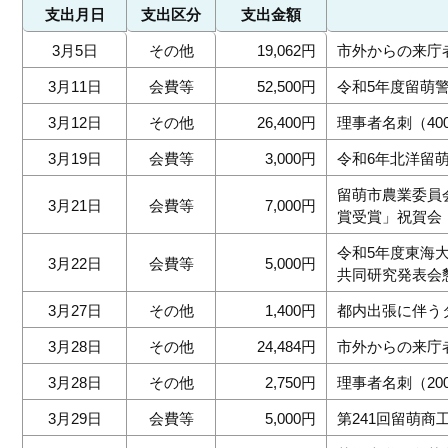
支出月日
支出区分
支出金額
3月5日
その他
19,062円
市外からの来庁
3月11日
会費等
52,500円
令和5年度留萌
3月12日
その他
26,400円
理事者名刺（40
3月19日
会費等
3,000円
令和6年北洋留
留萌市農業委員
3月21日
会費等
7,000円
賞受賞」祝賀会
令和5年度東海
3月22日
会費等
5,000円
共同研究発表会
3月27日
その他
1,400円
都内出張に伴う
3月28日
その他
24,484円
市外からの来庁
3月28日
その他
2,750円
理事者名刺（20
3月29日
会費等
5,000円
第241回留萌