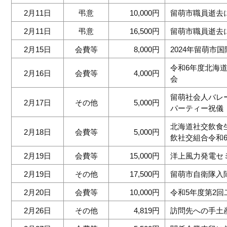
2月11日
弔意
10,000円
留萌市職員逝去
2月11日
弔意
16,500円
留萌市職員逝去
2月15日
会費等
8,000円
2024年留萌市
令和6年度北海
2月16日
会費等
4,000円
会
留萌社会人バレ
2月17日
その他
5,000円
パーティー祝儀
北海道社交飲食
2月18日
会費等
5,000円
飲社交組合令和
2月19日
会費等
15,000円
洋上風力発電セミ
2月19日
その他
17,500円
留萌市自衛隊入
2月20日
会費等
10,000円
令和5年度第2回
2月26日
その他
4,819円
訪問先への手土