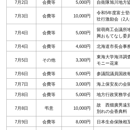
7月2日
会費等
5,000円
自衛隊旭川地方
令和5年度富士
7月3日
会費等
10,000円
壮行激励会（2人
留萌商工会議所
7月4日
会費等
5,000円
興おもてなし委
7月4日
会費等
4,600円
北海道市長会事
東海大学海洋調
7月5日
その他
3,300円
モニー花束
7月6日
会費等
5,000円
参議院議員国政
7月7日
会費等
3,000円
海上保安友の会
7月8日
会費等
5,000円
地方行政実務学
故 西畑廣男遠
7月8日
弔意
10,000円
別れの会香典料
7月9日
会費等
8,000円
日本生命保険相