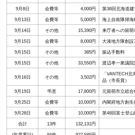
9月8日
会費等
4,000円
第38回北海道
9月13日
会費等
5,000円
海上自衛隊掃海
9月14日
その他
15,390円
来庁者への留萌
9月15日
会費等
8,000円
大湊地方隊創設
9月15日
その他
385円
振込手数料
9月15日
その他
33,550円
渡辺孝一衆議院
「VANTECH
9月16日
その他
3,502円
品（市長賞）
9月19日
弔意
17,800円
元留萌市立総合
9月25日
会費等
10,000円
内閣府地方創生
9月28日
会費等
10,000円
第48回富士登
合計
13件
132,131円
(年度累計)
94件
927,585円