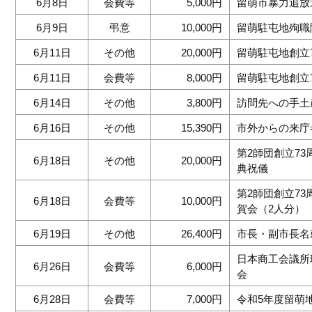
6月8日
会費等
5,000円
留萌市暴力追放
6月9日
弔意
10,000円
留萌駐屯地殉職
6月11日
その他
20,000円
留萌駐屯地創立
6月11日
会費等
8,000円
留萌駐屯地創立
6月14日
その他
3,800円
訪問先への手土
6月16日
その他
15,390円
市外からの来庁
第2師団創立7
6月18日
その他
20,000円
典祝儀
第2師団創立7
6月18日
会費等
10,000円
賀会（2人分）
6月19日
その他
26,400円
市長・副市長名
日本商工会議所
6月26日
会費等
6,000円
会
6月28日
会費等
7,000円
令和5年度留萌