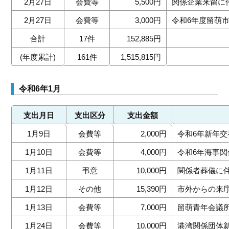
2月27日
会費等
5,500円
関係企業来留に
2月27日
会費等
3,000円
令和6年度留萌
合計
17件
152,885円
(年度累計)
161件
1,515,815円
令和6年1月
支出月日
支出区分
支出金額
1月9日
会費等
2,000円
令和6年新年交
1月10日
会費等
4,000円
令和6年海事関
1月11日
弔意
10,000円
関係者葬儀に
1月12日
その他
15,390円
市外からの来
1月13日
会費等
7,000円
留萌青年会議
1月24日
会費等
10,000円
港湾関係団体