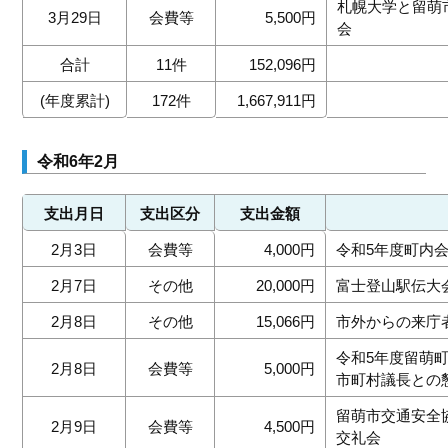
札幌大学と留萌
3月29日
会費等
5,500円
会
合計
11件
152,096円
(年度累計)
172件
1,667,911円
令和6年2月
支出月日
支出区分
支出金額
2月3日
会費等
4,000円
令和5年度町内
2月7日
その他
20,000円
富士登山駅伝大
2月8日
その他
15,066円
市外からの来庁
令和5年度留萌
2月8日
会費等
5,000円
市町村議長との
留萌市交通安全
2月9日
会費等
4,500円
交礼会