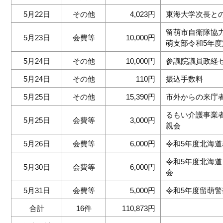
5月22日
その他
4,023円
東海大学次長と
留萌市自衛隊協
5月23日
会費等
10,000円
萌支部令和5年度
5月24日
その他
10,000円
参議院議員政経
5月24日
その他
110円
振込手数料
5月25日
その他
15,390円
市外からの来庁
るもい介護事業
5月25日
会費等
3,000円
親会
5月26日
会費等
6,000円
令和5年度北海
令和5年度北海
5月30日
会費等
6,000円
会
5月31日
会費等
5,000円
令和5年度留萌
合計
16件
110,873円