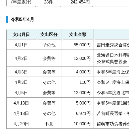
(年度累計)
28件
242,454円
令和5年4月
支出月日
支出区分
支出金額
4月1日
その他
55,000円
吉田圭秀統合幕
北海道日本料理
4月2日
会費等
12,000円
公祭式典懇親会
4月3日
会費等
4,000円
令和5年度海上
4月3日
その他
110円
令和5年度海上
4月5日
会費等
12,000円
令和5年度道北
4月13日
会費等
5,000円
令和5年度第1
4月18日
その他
6,971円
苫前町長選挙・
4月20日
弔意
10,000円
留萌市功労者葬