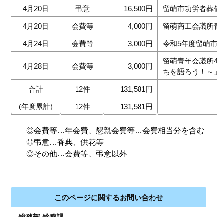
4月20日
弔意
16,500円
留萌市功労者葬
4月20日
会費等
4,000円
留萌商工会議所
4月24日
会費等
3,000円
令和5年度留萌
留萌青年会議所
4月28日
会費等
3,000円
ちを語ろう！～
合計
12件
131,581円
(年度累計)
12件
131,581円
◎会費等…年会費、懇親会費等…会費相当分を含む
◎弔意…香典、供花等
◎その他…会費等、弔意以外
このページに関するお問い合わせ
総務部 総務課