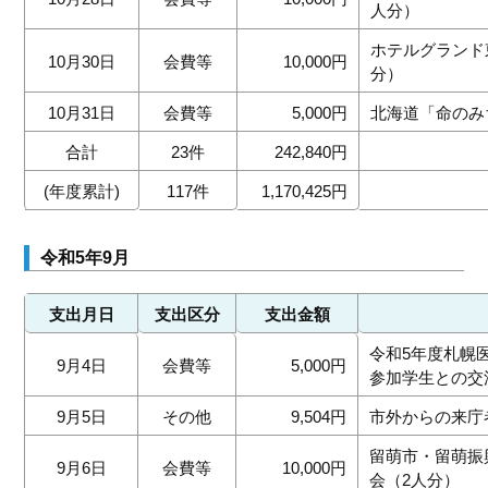
人分）
ホテルグランド
10月30日
会費等
10,000円
分）
10月31日
会費等
5,000円
北海道「命のみ
合計
23件
242,840円
(年度累計)
117件
1,170,425円
令和5年9月
支出月日
支出区分
支出金額
令和5年度札幌
9月4日
会費等
5,000円
参加学生との交
9月5日
その他
9,504円
市外からの来庁
留萌市・留萌振
9月6日
会費等
10,000円
会（2人分）