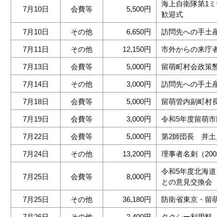
海上自衛隊第1
7月10日
会費等
5,500円
歓迎式
7月10日
その他
6,650円
訪問先への手土
7月11日
その他
12,150円
市外からの来庁
7月13日
会費等
5,000円
留萌町村会政策
7月14日
その他
3,000円
訪問先への手土
7月18日
会費等
5,000円
留萌管内副町村
7月19日
会費等
3,000円
令和5年度留萌
7月22日
会費等
5,000円
第2師団長 井
7月24日
その他
13,200円
理事者名刺（20
令和5年度北海
7月25日
会費等
8,000円
との意見交換会
7月25日
その他
36,180円
防衛省東京・留
7月26日
その他
2,400円
タクシー利用料