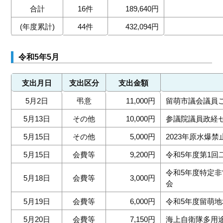
合計
16件
189,640円
(年度累計)
44件
432,094円
令和5年5月
支出月日
支出区分
支出金額
5月2日
弔意
11,000円
留萌市議会議員
5月13日
その他
10,000円
参議院議員政経
5月15日
その他
5,000円
2023年原水爆
5月15日
会費等
9,200円
令和5年度第1回
令和5年度特定
5月18日
会費等
3,000円
会
5月19日
会費等
6,000円
令和5年度留萌
5月20日
会費等
7,150円
海上自衛隊多用