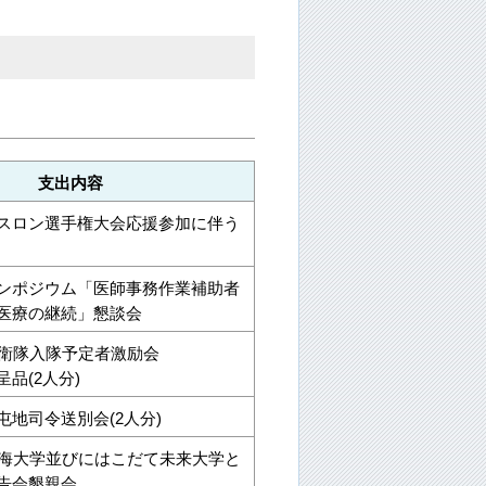
支出内容
スロン選手権大会応援参加に伴う
ンポジウム「医師事務作業補助者
医療の継続」懇談会
自衛隊入隊予定者激励会
品(2人分)
屯地司令送別会(2人分)
東海大学並びにはこだて未来大学と
告会懇親会