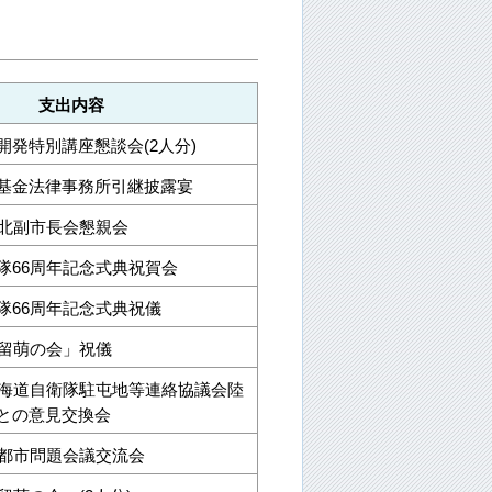
支出内容
開発特別講座懇談会(2人分)
基金法律事務所引継披露宴
道北副市長会懇親会
隊66周年記念式典祝賀会
隊66周年記念式典祝儀
京留萌の会」祝儀
北海道自衛隊駐屯地等連絡協議会陸
との意見交換会
道都市問題会議交流会