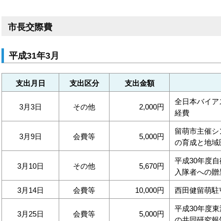
市長交際費
平成31年3月
支出月日
支出区分
支出金額
全日本バイア
3月3日
その他
2,000円
経費
留萌市主催シ
3月9日
会費等
5,000円
の育成と地域
平成30年度
3月10日
その他
5,670円
入隊者への贈呈
3月14日
会費等
10,000円
西田健留萌駐
平成30年度
3月25日
会費等
5,000円
の共同研究報