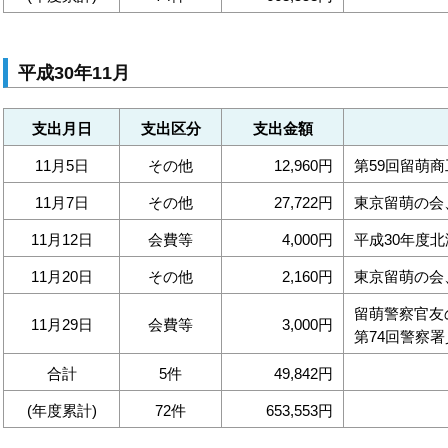
平成30年11月
支出月日
支出区分
支出金額
11月5日
その他
12,960円
第59回留萌
11月7日
その他
27,722円
東京留萌の会
11月12日
会費等
4,000円
平成30年度
11月20日
その他
2,160円
東京留萌の会
留萌警察官友
11月29日
会費等
3,000円
第74回警察
合計
5件
49,842円
(年度累計)
72件
653,553円