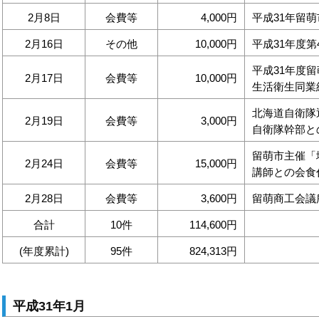
2月8日
会費等
4,000円
平成31年留
2月16日
その他
10,000円
平成31年度
平成31年度
2月17日
会費等
10,000円
生活衛生同業
北海道自衛隊
2月19日
会費等
3,000円
自衛隊幹部と
留萌市主催「
2月24日
会費等
15,000円
講師との会食
2月28日
会費等
3,600円
留萌商工会議
合計
10件
114,600円
(年度累計)
95件
824,313円
平成31年1月