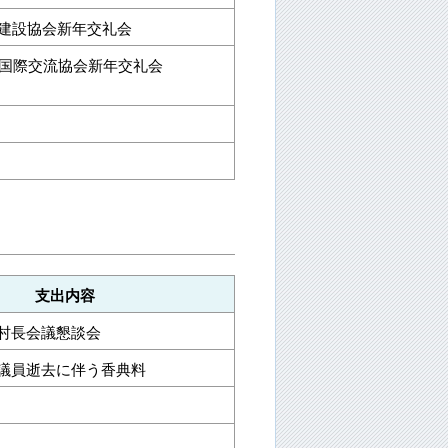
萌建設協会新年交礼会
萌市国際交流協会新年交礼会
支出内容
村長会議懇談会
議員逝去に伴う香典料