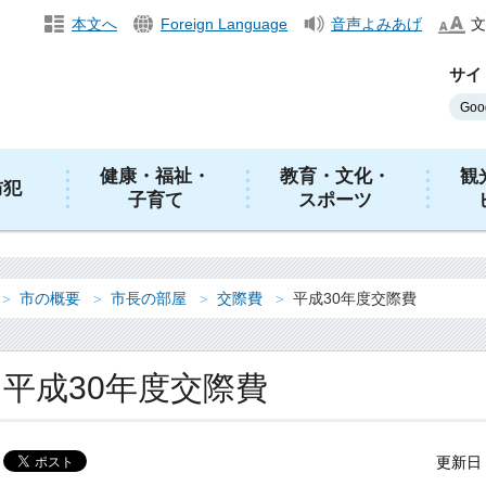
本文へ
Foreign Language
音声よみあげ
文
サイ
健康・福祉・
教育・文化・
観
防犯
子育て
スポーツ
市の概要
市長の部屋
交際費
平成30年度交際費
平成30年度交際費
更新日