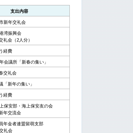
支出内容
萌市新年交礼会
萌港湾振興会
交礼会（2人分）
う経費
萌青年会議所「新春の集い」
春交礼会
議「新年の集い」
う経費
萌海上保安部・海上保安友の会
新年交流会
員年金者連盟留萌支部
年交礼会