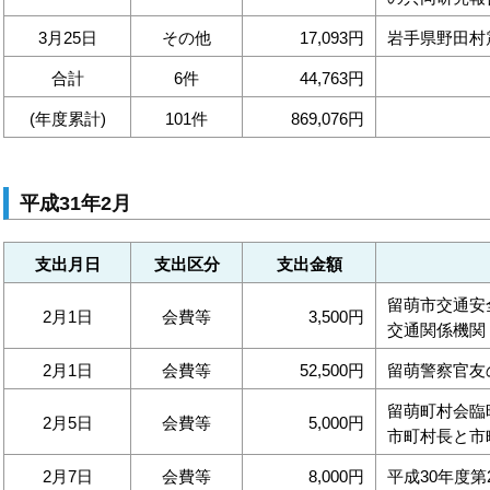
3月25日
その他
17,093円
岩手県野田村
合計
6件
44,763円
(年度累計)
101件
869,076円
平成31年2月
支出月日
支出区分
支出金額
留萌市交通安
2月1日
会費等
3,500円
交通関係機関
2月1日
会費等
52,500円
留萌警察官友
留萌町村会臨
2月5日
会費等
5,000円
市町村長と市
2月7日
会費等
8,000円
平成30年度第