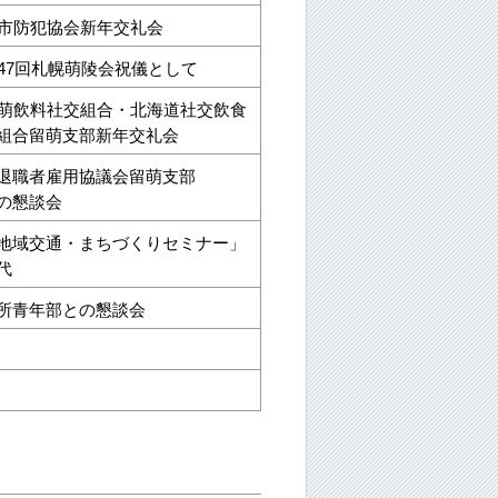
萌市防犯協会新年交礼会
第47回札幌萌陵会祝儀として
留萌飲料社交組合・北海道社交飲食
組合留萌支部新年交礼会
退職者雇用協議会留萌支部
の懇談会
地域交通・まちづくりセミナー」
代
所青年部との懇談会