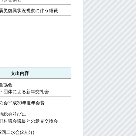
震災復興状況視察に伴う経費
支出内容
全協会
・団体による新年交礼会
の会平成30年度年会費
時総会並びに
町村議会議長との意見交換会
2回二水会(2人分)