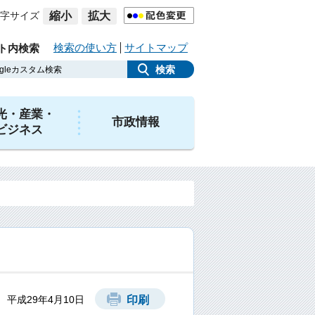
字サイズ
縮小
拡大
検索の使い方
サイトマップ
ト内検索
光・産業・
市政情報
ビジネス
 平成29年4月10日
印刷