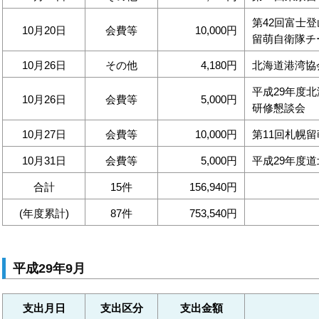
第42回富士
10月20日
会費等
10,000円
留萌自衛隊チ
10月26日
その他
4,180円
北海道港湾協
平成29年度
10月26日
会費等
5,000円
研修懇談会
10月27日
会費等
10,000円
第11回札幌
10月31日
会費等
5,000円
平成29年度
合計
15件
156,940円
(年度累計)
87件
753,540円
平成29年9月
支出月日
支出区分
支出金額