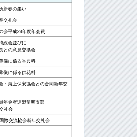
所新春の集い
春交礼会
の会平成29年度年会費
時総会並びに
長との意見交換会
葬儀に係る香典料
葬儀に係る供花料
会・海上保安協会との合同新年交
員年金者連盟留萌支部
年交礼会
萌市国際交流協会新年交礼会