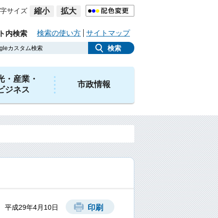
字サイズ
縮小
拡大
検索の使い方
サイトマップ
ト内検索
光・産業・
市政情報
ビジネス
 平成29年4月10日
印刷