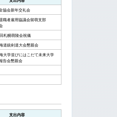
支出内容
全協会新年交礼会
退職者雇用協議会留萌支部
会
6回札幌萌陵会祝儀
北海道銃剣道大会懇親会
東海大学並びにはこだて未来大学
報告会懇親会
支出内容