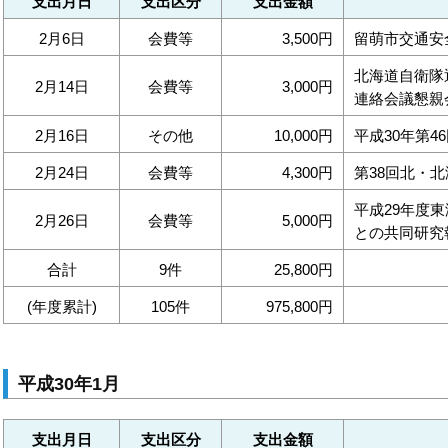
支出月日
支出区分
支出金額
2月6日
会費等
3,500円
留萌市交通安
北海道自衛隊
2月14日
会費等
3,000円
連絡会議懇親
2月16日
その他
10,000円
平成30年第4
2月24日
会費等
4,300円
第38回北・
平成29年度
2月26日
会費等
5,000円
との共同研究
合計
9件
25,800円
(年度累計)
105件
975,800円
平成30年1月
支出月日
支出区分
支出金額