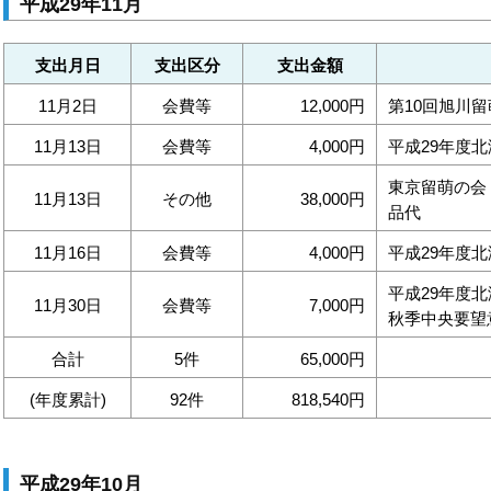
平成29年11月
支出月日
支出区分
支出金額
11月2日
会費等
12,000円
第10回旭川
11月13日
会費等
4,000円
平成29年度
東京留萌の会
11月13日
その他
38,000円
品代
11月16日
会費等
4,000円
平成29年度
平成29年度
11月30日
会費等
7,000円
秋季中央要望
合計
5件
65,000円
(年度累計)
92件
818,540円
平成29年10月