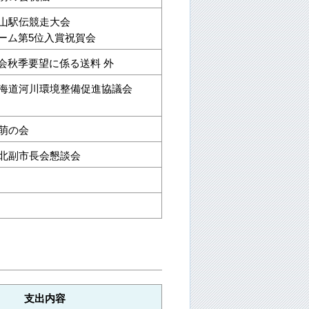
登山駅伝競走大会
ーム第5位入賞祝賀会
会秋季要望に係る送料 外
北海道河川環境整備促進協議会
留萌の会
道北副市長会懇談会
支出内容