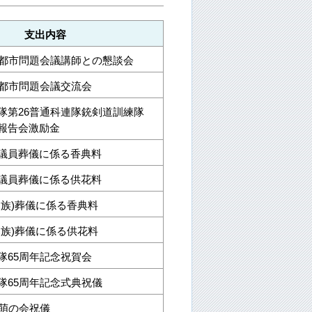
支出内容
道都市問題会議講師との懇談会
道都市問題会議交流会
隊第26普通科連隊銃剣道訓練隊
報告会激励金
議員葬儀に係る香典料
議員葬儀に係る供花料
親族)葬儀に係る香典料
親族)葬儀に係る供花料
隊65周年記念祝賀会
隊65周年記念式典祝儀
留萌の会祝儀