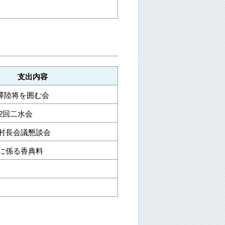
支出内容
野澤陸将を囲む会
2回二水会
村長会議懇談会
に係る香典料