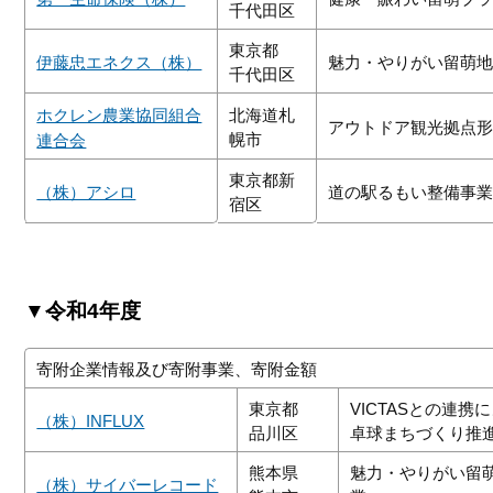
千代田区
東京都
伊藤忠エネクス（株）
魅力・やりがい留萌
千代田区
ホクレン農業協同組合
北海道札
アウトドア観光拠点
幌市
連合会
東京都新
（株）アシロ
道の駅るもい整備事
宿区
▼令和4年度
寄附企業情報及び寄附事業、寄附金額
東京都
VICTASとの連携
（株）INFLUX
品川区
卓球まちづくり推
熊本県
魅力・やりがい留
（株）サイバーレコード