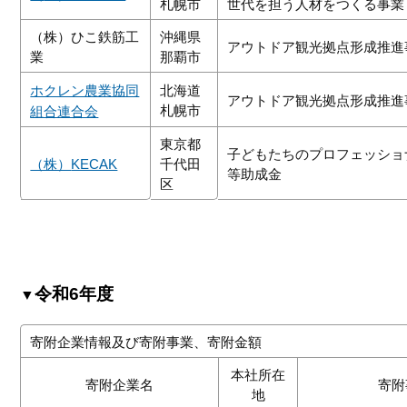
札幌市
世代を担う人材をつくる事業
（株）ひこ鉄筋工
沖縄県
アウトドア観光拠点形成推進
業
那覇市
ホクレン農業協同
北海道
アウトドア観光拠点形成推進
札幌市
組合連合会
東京都
子どもたちのプロフェッショ
（株）
KECAK
千代田
等助成金
区
令和6年度
▼
寄附企業情報及び寄附事業、寄附金額
本社所在
寄附企業名
寄附
地