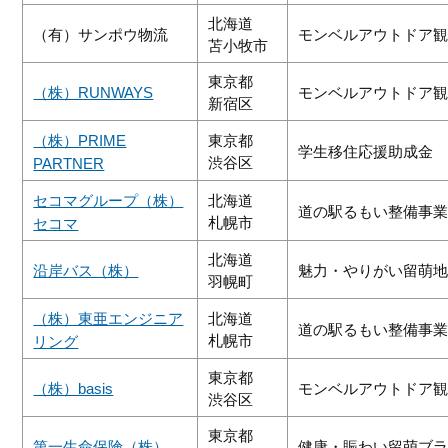
北海道
（有）サンポウ物流
モンベルアウトドア
苫小牧市
東京都
（株）RUNWAYS
モンベルアウトドア
新宿区
（株）PRIME
東京都
学生移住応援助成金
渋谷区
PARTNER
セコマグループ（株）
北海道
道の駅るもい整備事
札幌市
セコマ
北海道
沿岸バス（株）
魅力・やりがい留萌
羽幌町
（株）東亜エンジニア
北海道
道の駅るもい整備事
札幌市
リング
東京都
（株）basis
モンベルアウトドア
渋谷区
東京都
第一生命保険（株）
健康・賑わい留萌ブ