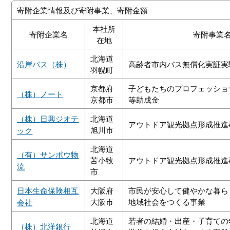
寄附企業情報及び寄附事業、寄附金額
本社所
寄附企業名
寄附事業
在地
北海道
沿岸バス
（株）
高齢者市内バス無償化実証実
羽幌町
京都府
子どもたちのプロフェッショ
（株）
ノート
京都市
等助成金
（株）
日興ジオテ
北海道
アウトドア観光拠点形成推進
旭川市
ック
北海道
（有）サンポウ物
苫小牧
アウトドア観光拠点形成推進
流
市
日本生命保険相互
大阪府
市民が安心して健やかな暮ら
大阪市
地域社会をつくる事業
会社
北海道
若者の結婚・出産・子育ての
（
株）北洋銀行