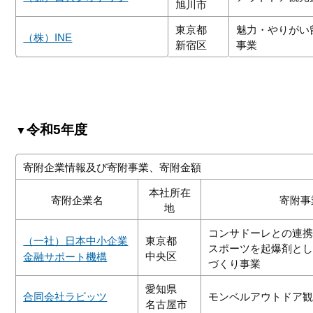
旭川市
東京都
魅力・やりがい
（株）INE
新宿区
事業
令和5年度
▼
寄附企業情報及び寄附事業、寄附金額
本社所在
寄附企業名
寄附事
地
コンサドーレとの連
（一社）日本中小企業
東京都
スポーツを起爆剤と
中央区
金融サポート機構
づくり事業
愛知県
合同会社ラビッツ
モンベルアウトドア
名古屋市