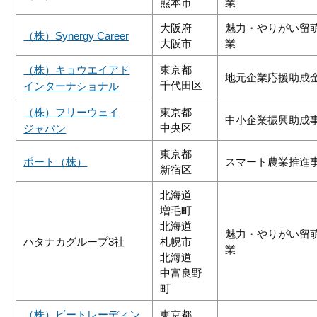
熊本市
業
大阪府
魅力・やりがい留
（株）Synergy Career
大阪市
業
（株）キョウエイアド
東京都
地元企業応援助成
千代田区
インターナショナル
（株）フリーウェイ
東京都
中小企業振興助成
中央区
ジャパン
東京都
ポート（株）
スマート農業推進
新宿区
北海道
増毛町
北海道
魅力・やりがい留
ハタナカグループ3社
札幌市
業
北海道
中富良野
町
（株）ビートレーディン
東京都