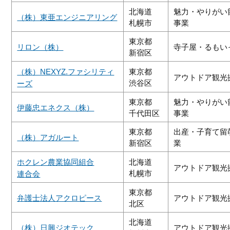
北海道
魅力・やりがい
（株）東亜エンジニアリング
札幌市
事業
東京都
リロン（株）
寺子屋・るもい
新宿区
（株）NEXYZ.ファシリティ
東京都
アウトドア観光
渋谷区
ーズ
東京都
魅力・やりがい
伊藤忠エネクス（株）
千代田区
事業
東京都
出産・子育て留
（株）
アガルート
新宿区
業
ホクレン農業協同組合
北海道
アウトドア観光
札幌市
連合会
東京都
弁護士法人アクロピース
アウトドア観光
北区
北海道
（株）日興ジオテック
アウトドア観光