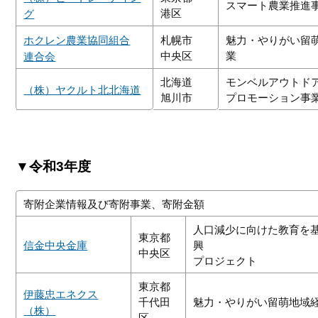
スマート農業推進
港区
グ
ホクレン農業協同組合
札幌市
魅力・やりがい留
中央区
業
連合会
北海道
モンベルアウトド
（株）ヤクルト北北海道
旭川市
プロモーション事
▼令和3年度
寄附企業情報及び寄附事業、寄附金額
人口減少に向けた教育を
東京都
信金中央金庫
興
中央区
プロジェクト
東京都
伊藤忠エネクス
千代田
魅力・やりがい留萌地域
（株）
区