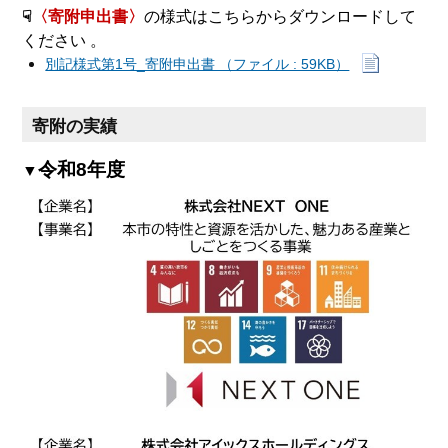
☟
〈寄附申出書〉
の様式はこちらからダウンロードして
ください 。
別記様式第1号_寄附申出書 （ファイル : 59KB）
寄附の実績
令和8年度
▼