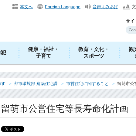
本文へ
Foreign Language
音声よみあげ
文
サイ
健康・福祉・
教育・文化・
観
防犯
子育て
スポーツ
探す
都市環境部 建築住宅課
市営住宅に関すること
留萌市公
留萌市公営住宅等長寿命化計画