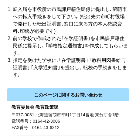
転入届を市役所の市民課戸籍住民係に提出し､留萌市
への転入手続きをして下さい｡ (転出先の市町村役場
で発行した転出証明書､窓口に来る方の本人確認資
料､印鑑が必要です)
前の学校で作成された｢在学証明書｣を市民課戸籍住
民係に提示し､ ｢学校指定通知書｣を作成してもらいま
す｡
指定を受けた学校に､｢在学証明書｣ ｢教科用図書給与
証明書｣ ｢入学通知書｣を提出し､ 転校の手続きをしま
す｡
このページに関するお問い合わせ
教育委員会 教育政策課
〒077-0031 北海道留萌市幸町1丁目14番地 東分庁舎1階
電話番号：0164-42-3006
FAX番号：0164-43-6312