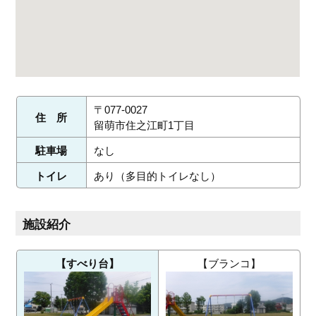
〒077-0027
住 所
留萌市住之江町1丁目
駐車場
なし
トイレ
あり（多目的トイレなし）
施設紹介
【すべり台】
【ブランコ】