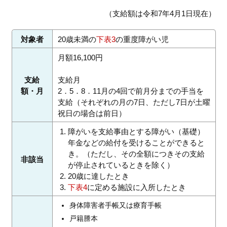
（支給額は令和7年4月1日現在）
対象者
20歳未満の
下表3
の重度障がい児
月額16,100円
支給
支給月
額・月
2．5．8．11月の4回で前月分までの手当を
支給（それぞれの月の7日、ただし7日が土曜
祝日の場合は前日）
障がいを支給事由とする障がい（基礎）
年金などの給付を受けることができると
き。（ただし、その全額につきその支給
非該当
が停止されているときを除く）
20歳に達したとき
下表4
に定める施設に入所したとき
身体障害者手帳又は療育手帳
戸籍謄本