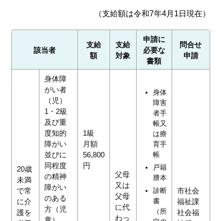
（支給額は令和7年4月1日現在）
申請に
支給
支給
問合せ
該当者
必要な
額
対象
申請
書類
身体障
がい者
身体
（児）
障害
1・2級
者手
及び重
帳又
度知的
1級
は療
障がい
月額
育手
並びに
56,800
帳
同程度
円
戸籍
20歳
父母
の精神
謄本
未満
又は
障がい
で常
診断
市社会
父母
のある
書
に介
福祉課
に代
方（児
（所
護を
社会福
わっ
童）