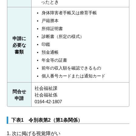
ったとき
身体障害者手帳又は療育手帳
戸籍謄本
所得証明書
診断書（所定の様式）
申請に
印鑑
必要な
書類
預金通帳
年金等の証書
前年の収入額を確認できるもの
個人番号カードまたは通知カード
社会福祉課
問合せ
社会福祉係
申請
0164-42-1807
下表1 令別表第2（第1条関係）
1. 次に掲げる視覚障がい