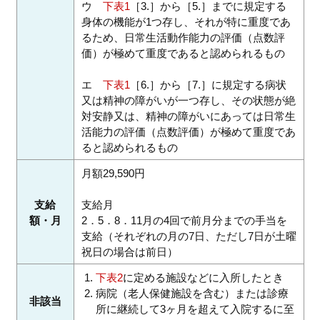
ウ
下表1
［3.］から［5.］までに規定する
身体の機能が1つ存し、それが特に重度であ
るため、日常生活動作能力の評価（点数評
価）が極めて重度であると認められるもの
エ
下表1
［6.］から［7.］に規定する病状
又は精神の障がいが一つ存し、その状態が絶
対安静又は、精神の障がいにあっては日常生
活能力の評価（点数評価）が極めて重度であ
ると認められるもの
月額29,590円
支給
支給月
額・月
2．5．8．11月の4回で前月分までの手当を
支給（それぞれの月の7日、ただし7日が土曜
祝日の場合は前日）
下表2
に定める施設などに入所したとき
病院（老人保健施設を含む）または診療
非該当
所に継続して3ヶ月を超えて入院するに至