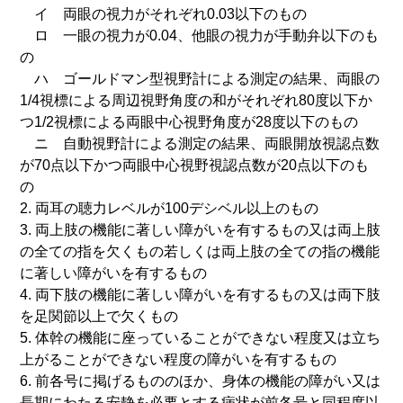
イ 両眼の視力がそれぞれ0.03以下のもの
ロ 一眼の視力が0.04、他眼の視力が手動弁以下のも
の
ハ ゴールドマン型視野計による測定の結果、両眼の
1/4視標による周辺視野角度の和がそれぞれ80度以下か
つ1/2視標による両眼中心視野角度が28度以下のもの
ニ 自動視野計による測定の結果、両眼開放視認点数
が70点以下かつ両眼中心視野視認点数が20点以下のも
の
2. 両耳の聴力レベルが100デシベル以上のもの
3. 両上肢の機能に著しい障がいを有するもの又は両上肢
の全ての指を欠くもの若しくは両上肢の全ての指の機能
に著しい障がいを有するもの
4. 両下肢の機能に著しい障がいを有するもの又は両下肢
を足関節以上で欠くもの
5. 体幹の機能に座っていることができない程度又は立ち
上がることができない程度の障がいを有するもの
6. 前各号に掲げるもののほか、身体の機能の障がい又は
長期にわたる安静を必要とする病状が前各号と同程度以