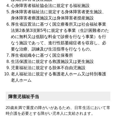
心身障害者福祉協会法に規定する福祉施設
身体障害者福祉法に規定する身体障害者更生施設、
身体障害者療護施設又は身体障害者授産施設
厚生省設置法に基づく国立療養所又は社会福祉事業
法第2条第3項第5号に規定する事業（生計困難者のた
めに無料又は低額な料金で診療を行なう事業）を行
なう施設であって、進行性筋萎縮症者を収容し、必
要な治療、訓練及び生活指導を行なうもの。
厚生省組織令に基づく国立保養所
生活保護法に規定する救護施設又は更生施設
児童福祉法に規定する肢体不自由児施設
老人福祉法に規定する養護老人ホーム又は特別養護
老人ホーム
障害児福祉手当
20歳未満で重度の障がいがあるため、日常生活において常
時介護を必要とする障がい児本人に支給されます。