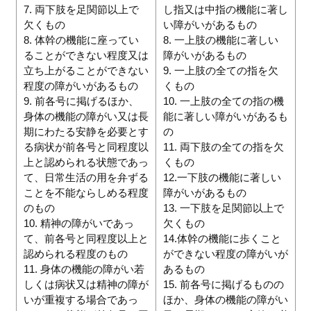
7. 両下肢を足関節以上で
し指又は中指の機能に著し
欠くもの
い障がいがあるもの
8. 体幹の機能に座ってい
8. 一上肢の機能に著しい
ることができない程度又は
障がいがあるもの
立ち上がることができない
9. 一上肢の全ての指を欠
程度の障がいがあるもの
くもの
9. 前各号に掲げるほか、
10. 一上肢の全ての指の機
身体の機能の障がい又は長
能に著しい障がいがあるも
期にわたる安静を必要とす
の
る病状が前各号と同程度以
11. 両下肢の全ての指を欠
上と認められる状態であっ
くもの
て、日常生活の用を弁ずる
12.一下肢の機能に著しい
ことを不能ならしめる程度
障がいがあるもの
のもの
13. 一下肢を足関節以上で
10. 精神の障がいであっ
欠くもの
て、前各号と同程度以上と
14.体幹の機能に歩くこと
認められる程度のもの
ができない程度の障がいが
11. 身体の機能の障がい若
あるもの
しくは病状又は精神の障が
15. 前各号に掲げるものの
いが重複する場合であっ
ほか、身体の機能の障がい