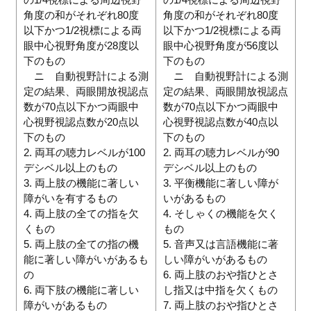
角度の和がそれぞれ80度
角度の和がそれぞれ80度
以下かつ1/2視標による両
以下かつ1/2視標による両
眼中心視野角度が28度以
眼中心視野角度が56度以
下のもの
下のもの
ニ 自動視野計による測
ニ 自動視野計による測
定の結果、両眼開放視認点
定の結果、両眼開放視認点
数が70点以下かつ両眼中
数が70点以下かつ両眼中
心視野視認点数が20点以
心視野視認点数が40点以
下のもの
下のもの
2. 両耳の聴力レベルが100
2. 両耳の聴力レベルが90
デシベル以上のもの
デシベル以上のもの
3. 両上肢の機能に著しい
3. 平衡機能に著しい障が
障がいを有するもの
いがあるもの
4. 両上肢の全ての指を欠
4. そしゃくの機能を欠く
くもの
もの
5. 両上肢の全ての指の機
5. 音声又は言語機能に著
能に著しい障がいがあるも
しい障がいがあるもの
の
6. 両上肢のおや指ひとさ
6. 両下肢の機能に著しい
し指又は中指を欠くもの
障がいがあるもの
7. 両上肢のおや指ひとさ