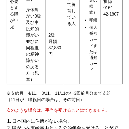
定の
必要
祉係
て養
様
とす
0164-
身体障
育し
式）
る障
42-1807
がい3級
てい
印鑑
がい
及び中
る人
児
個人
度知的
番号
障がい
2級
カー
並びに
月額
ドま
同程度
37,830
たは
の精神
円
通知
障がい
カー
のある
ド
方（児
童）
※支給月 4/11、 8/11、 11/11の年3回前月分まで支給
（11日が土曜祝日の場合は、その前日）
次のような場合は、手当を受けることはできません。
日本国内に住所がない場合。
障がいを支給事由とする公的年金を受けることがで