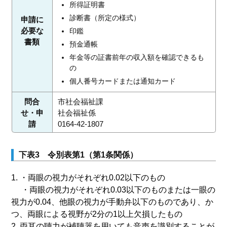
所得証明書
診断書（所定の様式）
申請に
必要な
印鑑
書類
預金通帳
年金等の証書前年の収入額を確認できるも
の
個人番号カードまたは通知カード
問合
市社会福祉課
せ・申
社会福祉係
請
0164-42-1807
下表3 令別表第1（第1条関係）
1. ・両眼の視力がそれぞれ0.02以下のもの
・両眼の視力がそれぞれ0.03以下のものまたは一眼の
視力が0.04、他眼の視力が手動弁以下のものであり、か
つ、両眼による視野が2分の1以上欠損したもの
2. 両耳の聴力が補聴器を用いても音声を識別することが