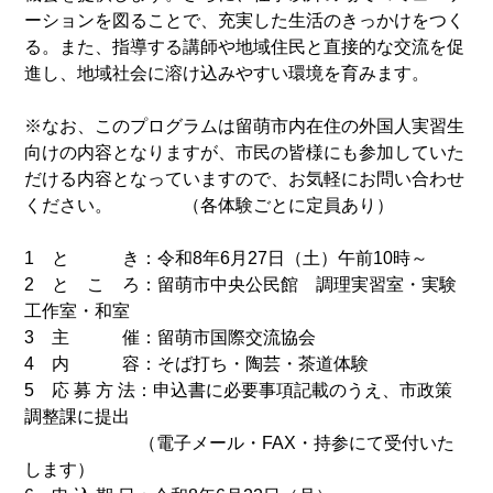
ーションを図ることで、充実した生活のきっかけをつく
る。また、指導する講師や地域住民と直接的な交流を促
進し、地域社会に溶け込みやすい環境を育みます。
※
なお
、この
プ
ログ
ラム
は
留
萌
市
内
在
住
の
外国
人
実
習
生
向
けの内容となりますが
、市
民
の皆様
にも
参加
して
いた
だ
け
る
内容
とな
っています
ので
、お
気
軽
に
お問い合わせ
ください
。　　　　（各体験ごとに定員あり）
1 と き：令和8年6月27日（土）午前10時～
2 と こ ろ：留萌市中央公民館 調理実習室・実験
工作室・和室
3 主 催：留萌市国際交流協会
4 内 容：そば打ち・陶芸・茶道体験
5 応 募 方 法：申込書に必要事項記載のうえ、市政策
調整課に提出
（電子メール・FAX・持参にて受付いた
します）