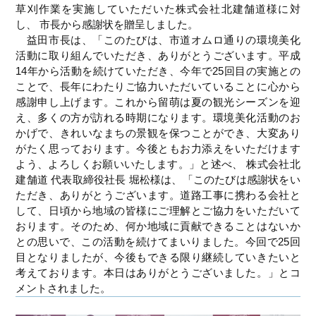
草刈作業を実施していただいた株式会社北建舗道様
に対
し、 市長から感謝状を贈呈しました。
益田市長は、「このたびは、市道オムロ通りの環境美化
活動に取り組んでいただき、ありがとうございます。平成
14年から活動を続けていただき、今年で25回目の実施との
ことで、長年にわたりご協力いただいていることに心から
感謝申し上げます。これから留萌は夏の観光シーズンを迎
え、多くの方が訪れる時期になります。環境美化活動のお
かげで、きれいなまちの景観を保つことができ、大変あり
がたく思っております。今後ともお力添えをいただけます
よう、よろしくお願いいたします。」と述べ、 株式会社北
建舗道 代表取締役社長 堀松様は、「このたびは感謝状をい
ただき、ありがとうございます。道路工事に携わる会社と
して、日頃から地域の皆様にご理解とご協力をいただいて
おります。そのため、何か地域に貢献できることはないか
との思いで、この活動を続けてまいりました。今回で25回
目となりましたが、今後もできる限り継続していきたいと
考えております。本日はありがとうございました。」とコ
メントされました。