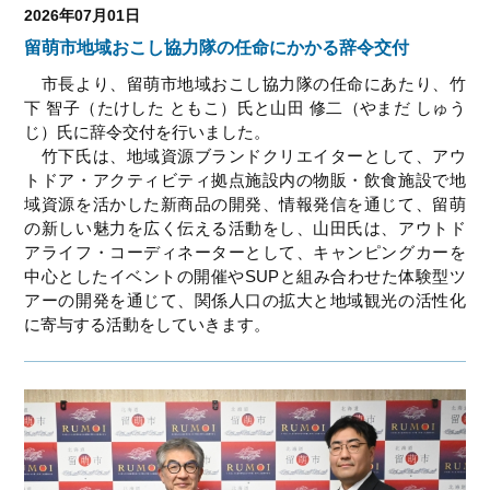
2026年07月01日
留萌市地域おこし協力隊の任命にかかる辞令交付
市長より、留萌市地域おこし協力隊の任命にあたり、
竹
下 智子
（たけした ともこ）氏と
山田 修二（やまだ しゅう
じ）氏
に辞令交付を行いました。
竹下氏は、
地域資源ブランドクリエイターとして、アウ
トドア・アクティビティ拠点施設内の物販・飲食施設で地
域資源を活かした新商品の開発、情報発信を通じて、留萌
の新しい魅力を広く伝える活動をし、山田氏は、アウトド
アライフ・コーディネーターとして、キャンピングカーを
中心としたイベントの開催やSUPと組み合わせた体験型ツ
アーの開発を通じて、関係人口の拡大と地域観光の活性化
に寄与する活動をしていきます。