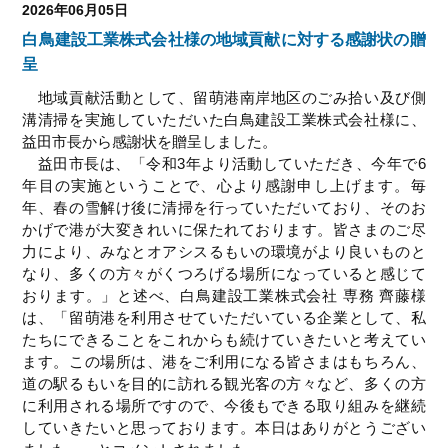
2026年06月05日
白鳥建設工業株式会社様の地域貢献に対する感謝状の贈
呈
地域貢献活動として、留萌港南岸地区のごみ拾い及び側
溝清掃を実施していただいた白鳥建設工業株式会社様に、
益田市長から感謝状を贈呈しました。
益田市長は、「
令和3年より活動していただき、今年で6
年目の実施ということで、心より感謝申し上げます。毎
年、春の雪解け後に清掃を行っていただいており、そのお
かげで港が大変きれいに保たれております。皆さまのご尽
力により、みなとオアシスるもいの環境がより良いものと
なり、多くの方々がくつろげる場所になっていると感じて
おります。
」と述べ、白鳥建設工業株式会社 専務 齊藤様
は、「
留萌港を利用させていただいている企業として、私
たちにできることをこれからも続けていきたいと考えてい
ます。この場所は、港をご利用になる皆さまはもちろん、
道の駅るもいを目的に訪れる観光客の方々など、多くの方
に利用される場所ですので、今後もできる取り組みを継続
していきたいと思っております。本日はありがとうござい