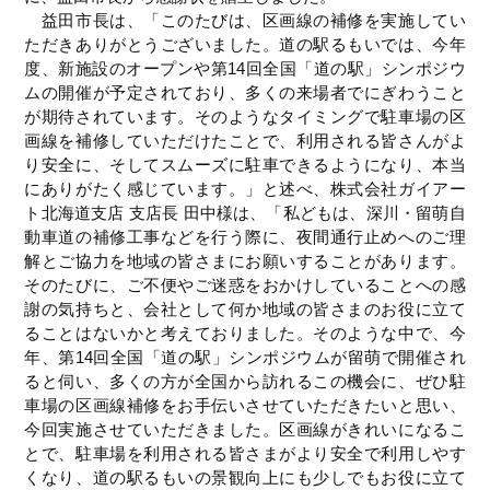
益田市長は、「このたびは、区画線の補修を実施してい
ただきありがとうございました。道の駅るもいでは、今年
度、新施設のオープンや第14回全国「道の駅」シンポジウ
ムの開催が予定されており、多くの来場者でにぎわうこと
が期待されています。そのようなタイミングで駐車場の区
画線を補修していただけたことで、利用される皆さんがよ
り安全に、そしてスムーズに駐車できるようになり、本当
にありがたく感じています。」と述べ、株式会社ガイアー
ト北海道支店 支店長 田中様は、「私どもは、深川・留萌自
動車道の補修工事などを行う際に、夜間通行止めへのご理
解とご協力を地域の皆さまにお願いすることがあります。
そのたびに、ご不便やご迷惑をおかけしていることへの感
謝の気持ちと、会社として何か地域の皆さまのお役に立て
ることはないかと考えておりました。そのような中で、今
年、第14回全国「道の駅」シンポジウムが留萌で開催され
ると伺い、多くの方が全国から訪れるこの機会に、ぜひ駐
車場の区画線補修をお手伝いさせていただきたいと思い、
今回実施させていただきました。区画線がきれいになるこ
とで、駐車場を利用される皆さまがより安全で利用しやす
くなり、道の駅るもいの景観向上にも少しでもお役に立て