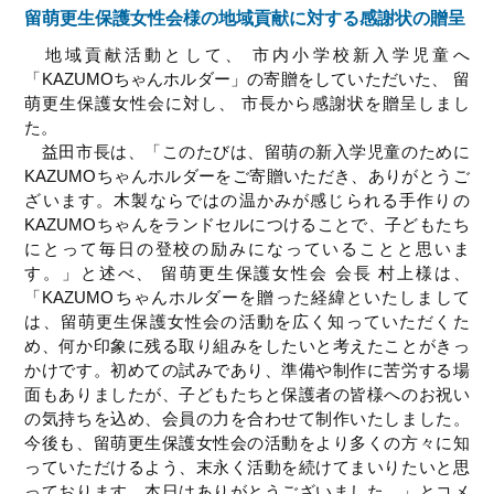
留萌更生保護女性会様の地域貢献に対する感謝状の贈呈
地域貢献活動として、 市内小学校新入学児童へ
「KAZUMOちゃんホルダー」の寄贈をしていただいた、 留
萌更生保護女性会に対し、 市長から感謝状を贈呈しまし
た。
益田市長は、「このたびは、留萌の新入学児童のために
KAZUMOちゃんホルダーをご寄贈いただき、ありがとうご
ざいます。木製ならではの温かみが感じられる手作りの
KAZUMOちゃんをランドセルにつけることで、子どもたち
にとって毎日の登校の励みになっていることと思いま
す。」と述べ、 留萌更生保護女性会 会長 村上様は、
「KAZUMOちゃんホルダーを贈った経緯といたしまして
は、留萌更生保護女性会の活動を広く知っていただくた
め、何か印象に残る取り組みをしたいと考えたことがきっ
かけです。初めての試みであり、準備や制作に苦労する場
面もありましたが、子どもたちと保護者の皆様へのお祝い
の気持ちを込め、会員の力を合わせて制作いたしました。
今後も、留萌更生保護女性会の活動をより多くの方々に知
っていただけるよう、末永く活動を続けてまいりたいと思
っております。本日はありがとうございました。」とコメ