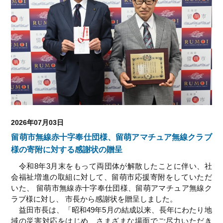
2026年07月03日
留萌市無線赤十字奉仕団様、留萌アマチュア無線クラブ
様の寄附に対する感謝状の贈呈
令和8年3月末をもって両団体が解散したことに伴い、社
会福祉増進の取組に対して、
留萌市応援寄附
をしていただ
いた、 留萌市無線赤十字奉仕団様、留萌アマチュア無線ク
ラブ様に対し、 市長から感謝状を贈呈しました。
益田市長は、「昭和49年5月の結成以来、長年にわたり地
域の災害対応をはじめ、さまざまな場面でご尽力いただき