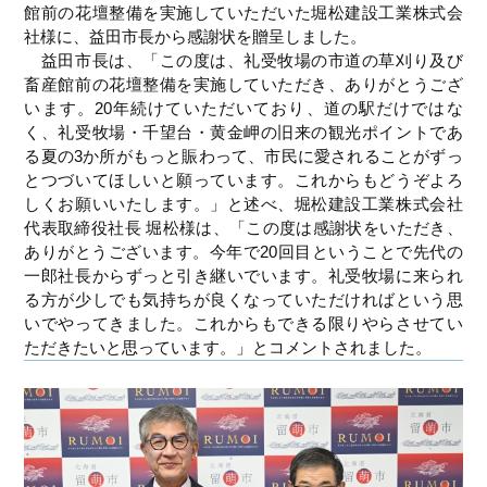
館前の花壇整備を実施していただいた堀松建設工業株式会
社様に、益田市長から感謝状を贈呈しました。
益田市長は、「この度は、礼受牧場の市道の草刈り及び
畜産館前の花壇整備を実施していただき、ありがとうござ
います。20年続けていただいており、道の駅だけではな
く、礼受牧場・千望台・黄金岬の旧来の観光ポイントであ
る夏の3か所がもっと賑わって、市民に愛されることがずっ
とつづいてほしいと願っています。これからもどうぞよろ
しくお願いいたします。」と述べ、堀松建設工業株式会社
代表取締役社長 堀松様は、「この度は感謝状をいただき、
ありがとうございます。今年で20回目ということで先代の
一郎社長からずっと引き継いでいます。礼受牧場に来られ
る方が少しでも気持ちが良くなっていただければという思
いでやってきました。これからもできる限りやらさせてい
ただきたいと思っています。」とコメントされました。