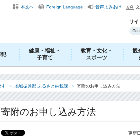
本文へ
Foreign Language
音声よみあげ
文
サイ
健康・福祉・
教育・文化・
観
防犯
子育て
スポーツ
探す
地域振興部 ふるさと納税課
寄附のお申し込み方法
寄附のお申し込み方法
更新日