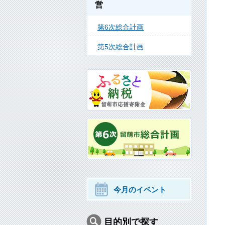
営
第6次総合計画
第5次総合計画
今月のイベント
目的別で探す