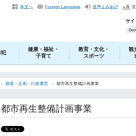
本文へ
Foreign Language
音声よみあげ
文
サイ
健康・福祉・
教育・文化・
観
防犯
子育て
スポーツ
政策・企画・行政運営
都市再生整備計画事業
都市再生整備計画事業