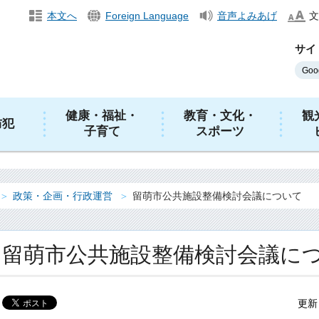
本文へ
Foreign Language
音声よみあげ
文
サイ
健康・福祉・
教育・文化・
観
防犯
子育て
スポーツ
政策・企画・行政運営
留萌市公共施設整備検討会議について
留萌市公共施設整備検討会議に
更新