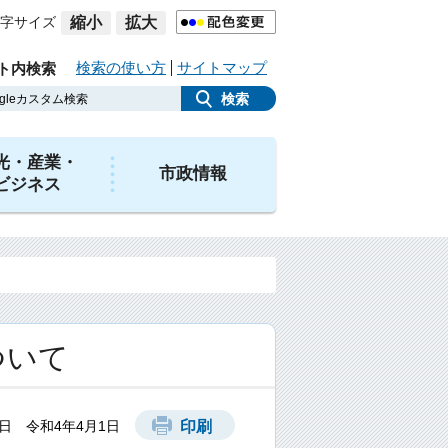
字サイズ
縮小
拡大
検索の使い方
サイトマップ
ト内検索
光・産業・
市政情報
ビジネス
ついて
日 令和4年4月1日
印刷