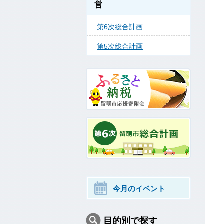
営
第6次総合計画
第5次総合計画
今月のイベント
目的別で探す