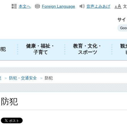
本文へ
Foreign Language
音声よみあげ
文
サイ
健康・福祉・
教育・文化・
観
防犯
子育て
スポーツ
犯
防犯・交通安全
防犯
防犯